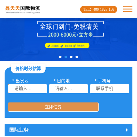
TEL：400-1828-156
价格时效估算
* 出发地
* 目的地
* 手机号
立即估算
国际业务