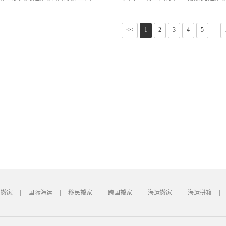
<<
1
2
3
4
5
···
国搬家
国际海运
移民搬家
跨国搬家
海运搬家
海运拼箱