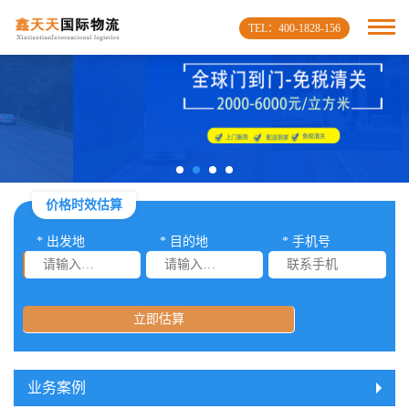
TEL：400-1828-156
价格时效估算
* 出发地
* 目的地
* 手机号
立即估算
业务案例