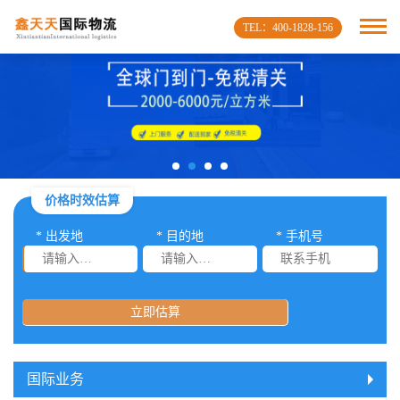
TEL：400-1828-156
价格时效估算
* 出发地
* 目的地
* 手机号
立即估算
国际业务