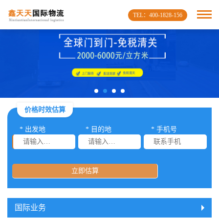
TEL：400-1828-156
价格时效估算
* 出发地
* 目的地
* 手机号
立即估算
国际业务